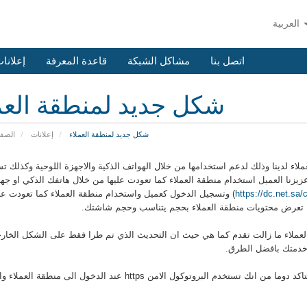
العربية
اتصل بنا
مشاكل الشبكة
قاعدة المعرفة
إعلانا
شكل جديد لمنطقة العم
شكل جديد لمنطقة العملاء
إعلانات
الصفح
ء لدينا وذلك لدعم استخدامها من خلال الهواتف الذكية والاجهزة اللوحية وكذلك ت
زيزنا العميل استخدام منطقة العملاء كما تعودت عليها من خلال هاتفك الذكي او جه
https://dc.net.sa/c
) وتسجيل الدخول كعميل واستخدام منطقة العملاء كما تعودت عل
ا تعرض محتويات منطقة العملاء بحجم يتناسب وحجم شاشتك.
العملاء ما زالت تقدم كما هي حيث ان التحديث الذي تم طرا فقط على الشكل الخار
خدمتك بافضل الطرق.
ننصح باضافة رابط منطقة العملاء في المفضلة او حفظة لديك والتاكد دوما من انك تستخدم البروتوكول الامن https عند الدخول الى منطقة