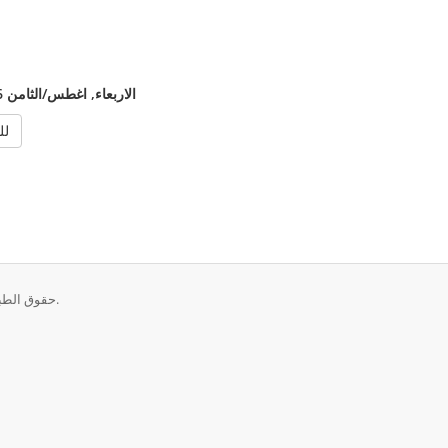
الاربعاء, اغطس/الثامن 26, 2015
« 
حقوق الطبع والنشر © 2026 مؤسسة الابداع الرقمي. جميع الحقوق محفوظة.