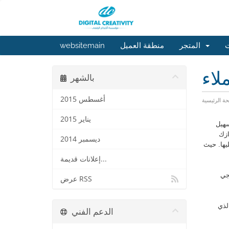
ت
المتجر
منطقة العميل
websitemain
لاء
بالشهر
أغسطس 2015
ة الرئيسية
يناير 2015
سهيل
ازك
ديسمبر 2014
يها. حيث
إعلانات قديمة...
جي
عرض RSS
 العملاء والذي
الدعم الفني