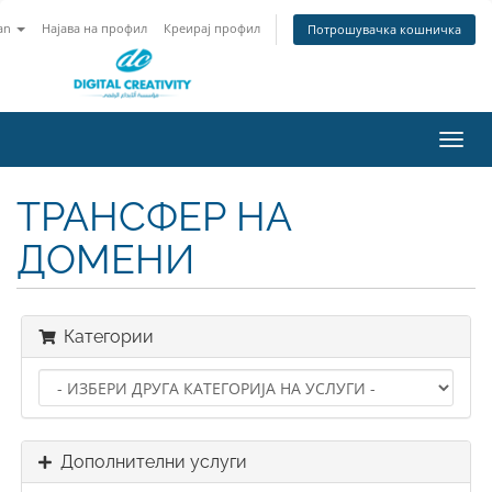
an
Најава на профил
Креирај профил
Потрошувачка кошничка
Вклу
ја
нави
ТРАНСФЕР НА
ДОМЕНИ
Категории
Дополнителни услуги