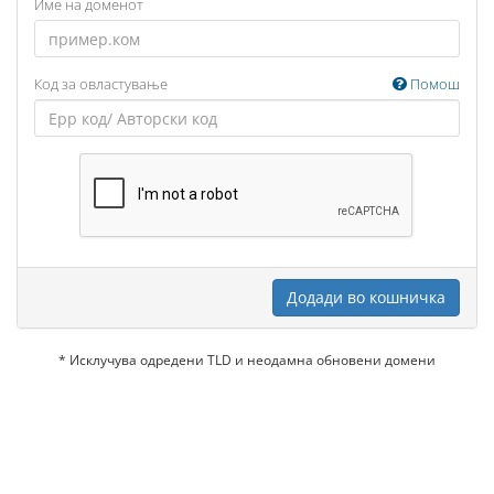
Име на доменот
Код за овластување
Помош
Додади во кошничка
* Исклучува одредени TLD и неодамна обновени домени