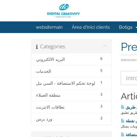
websitemain
Àrea d'Inici clients
Botiga
Pr
Categories
6
البريد الالكتروني
Administr
5
الخدمات
1
لوحة تحكم الاستضافة - السي بنل
Arti
3
منطقة العملاء
3
نطاقات الانترنت
3
ورد برس
تضافة