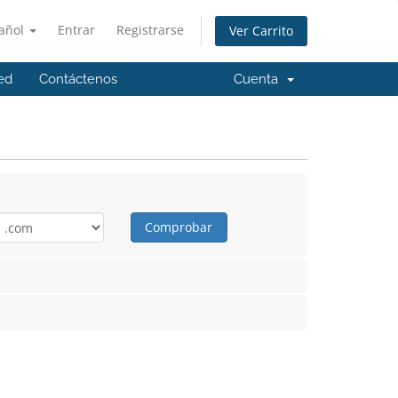
añol
Entrar
Registrarse
Ver Carrito
ed
Contáctenos
Cuenta
Comprobar