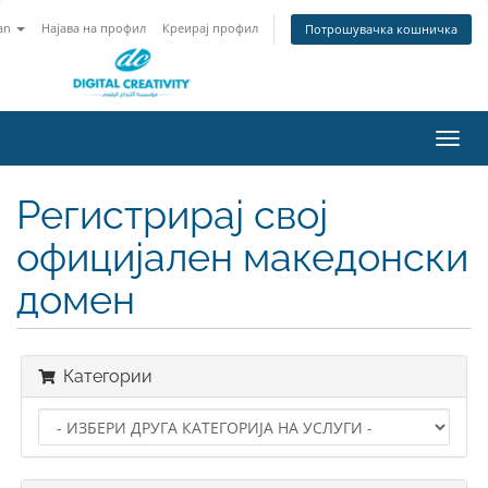
an
Најава на профил
Креирај профил
Потрошувачка кошничка
Вклу
ја
нави
Регистрирај свој
официјален македонски
домен
Категории