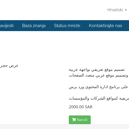
Hrvatski
avijesti
Baza znanja
Status mreže
Kontaktirajte nas
عرض حجز وت
تصميم موقع تعريفي بواجهة عربية
تصميم موقع عربي متعدد الصفحات
د على برنامج ادارة المحتوى ورد برس
تعريفية كمواقع الشركات والمؤسسات
2000.00 SAR
Naruči