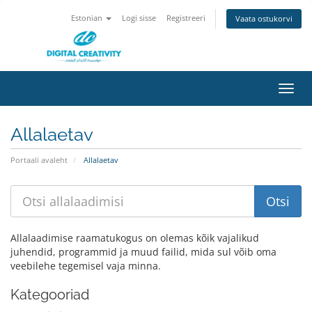
Estonian
Logi sisse
Registreeri
Vaata ostukorvi
Lülit
navig
Allalaetav
Portaali avaleht
Allalaetav
Allalaadimise raamatukogus on olemas kõik vajalikud
juhendid, programmid ja muud failid, mida sul võib oma
veebilehe tegemisel vaja minna.
Kategooriad