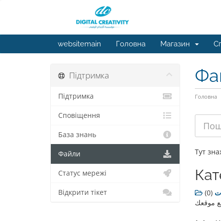
websitemain
Головна
Магазин
С
Фа
Підтримка
Підтримка
Головна
Сповіщення
База знань
Тут зна
Файли
Кат
Статус мережі
Відкрити тікет
(0)
ت
مع موقعك