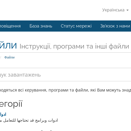
Українська
повіщення
База знань
Статус мережі
Зв'язок з нами
йли
Інструкції, програми та інші файли
Файли
ходяться всі керування, програми та файли, які Вам можуть зна
егорії
ادوا
ادوات وبرامج قد تحتاجها للتعامل 