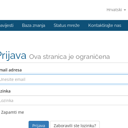
Hrvatski
avijesti
Baza znanja
Status mreže
Kontaktirajte nas
Prijava
Ova stranica je ograničena
mail adresa
zinka
Zapamti me
Zaboravili ste lozinku?