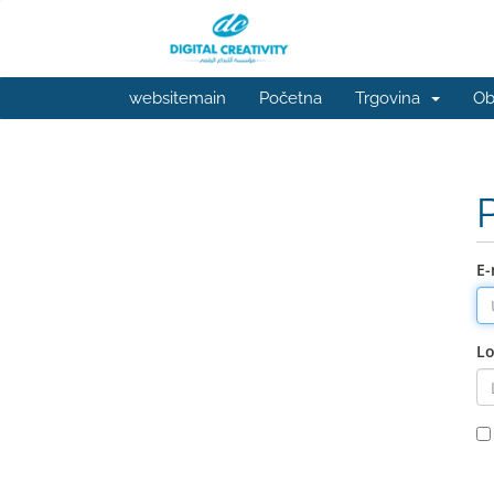
websitemain
Početna
Trgovina
Ob
E-
Lo