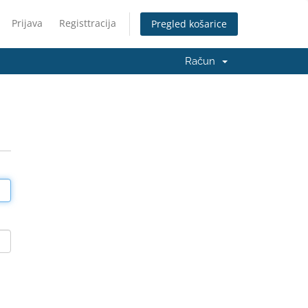
Prijava
Registtracija
Pregled košarice
Račun