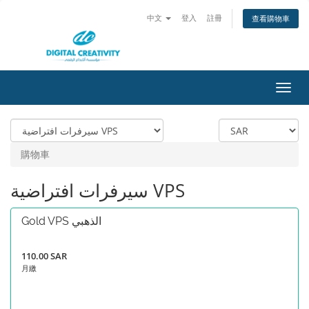
中文
登入
註冊
查看購物車
切
換
導
覽
購物車
سيرفرات افتراضية VPS
Gold VPS الذهبي
110.00 SAR
月繳