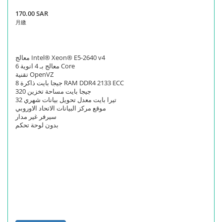
170.00 SAR
月繳
معالج Intel® Xeon® E5-2640 v4
معالج بـ 4 انوية 6 Core
تقنية OpenVZ
8 جيجا بايت ذاكرة RAM DDR4 2133 ECC
320 جيجا بايت مساحة تخزين
32 تيرا بايت معدل تحويل بيانات شهري
موقع مركز البيانات الاتحاد الاوروبي
سيرفر غير مدار
بدون لوحة تحكم