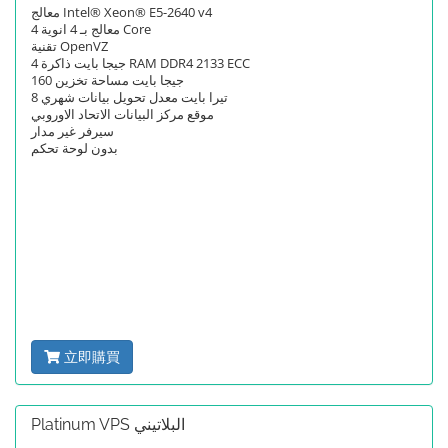
معالج Intel® Xeon® E5-2640 v4
معالج بـ 4 انوية 4 Core
تقنية OpenVZ
4 جيجا بايت ذاكرة RAM DDR4 2133 ECC
160 جيجا بايت مساحة تخزين
8 تيرا بايت معدل تحويل بيانات شهري
موقع مركز البيانات الاتحاد الاوروبي
سيرفر غير مدار
بدون لوحة تحكم
立即購買
Platinum VPS البلاتيني