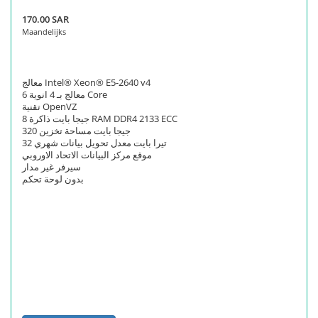
170.00 SAR
Maandelijks
معالج Intel® Xeon® E5-2640 v4
معالج بـ 4 انوية 6 Core
تقنية OpenVZ
8 جيجا بايت ذاكرة RAM DDR4 2133 ECC
320 جيجا بايت مساحة تخزين
32 تيرا بايت معدل تحويل بيانات شهري
موقع مركز البيانات الاتحاد الاوروبي
سيرفر غير مدار
بدون لوحة تحكم