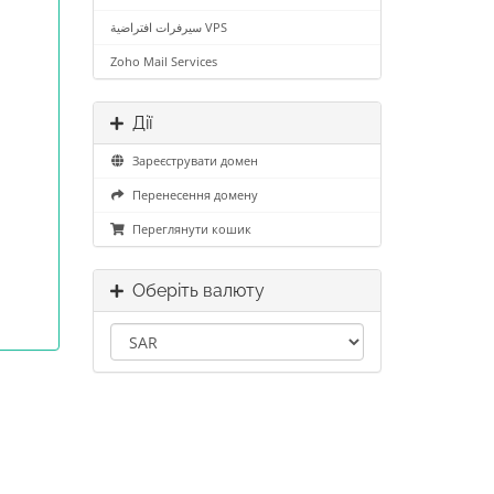
سيرفرات افتراضية VPS
Zoho Mail Services
Дії
Зареєструвати домен
Перенесення домену
Переглянути кошик
Оберіть валюту