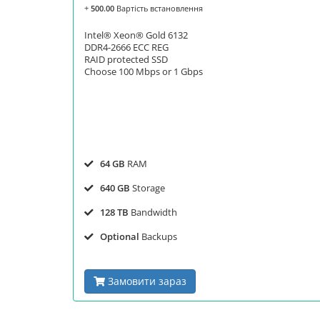
+
500.00
Вартість встановлення
Intel® Xeon® Gold 6132
DDR4-2666 ECC REG
RAID protected SSD
Choose 100 Mbps or 1 Gbps
64 GB
RAM
640 GB
Storage
128 TB
Bandwidth
Optional
Backups
Замовити зараз