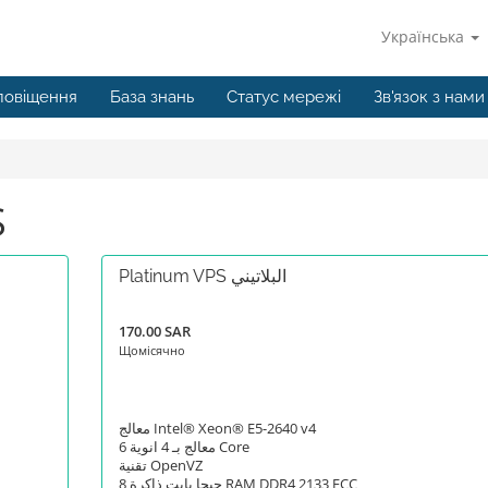
Українська
повіщення
База знань
Статус мережі
Зв'язок з нами
PS
Platinum VPS البلاتيني
170.00 SAR
Щомісячно
معالج Intel® Xeon® E5-2640 v4
معالج بـ 4 انوية 6 Core
تقنية OpenVZ
8 جيجا بايت ذاكرة RAM DDR4 2133 ECC