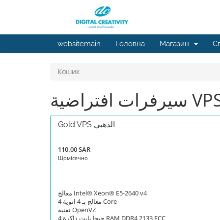
websitemain
Головна
Магазин
С
Кошик
سيرفرات افتراضية V
Gold VPS الذهبي
110.00 SAR
Щомісячно
معالج Intel® Xeon® E5-2640 v4
معالج بـ 4 انوية 4 Core
تقنية OpenVZ
4 جيجا بايت ذاكرة RAM DDR4 2133 ECC