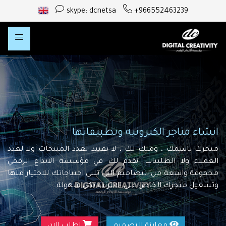
skype: dcnetsa
+966552463239
انشاء متاجر الكترونية وتطبيقاتها
متجرك باسمك ، وملك لك ، لا تقييد لعدد المنتجات ولا لعدد
العملاء ولا الطلبيات. نقدم لك في مؤسسة الابداع الرقمي
مجموعة واسعة من التصاميم التي تلبي احتياجاتك للاختيار منها
وتشغيل متجرك الخاص على الانترنت بكل سهولة.