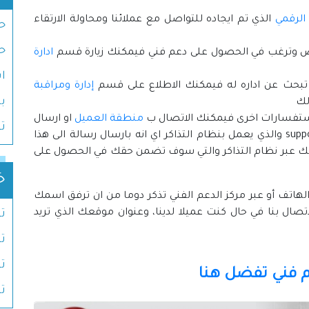
الرقمي
الذي تم ايجاده للتواصل مع عملائنا ومحاولة الارتقاء
حج
ح
ص وترغب في الحصول على دعم فني فيمكنك زيارة قسم
ادارة
ا
بحث عن اداره له فيمكنك الاطلاع على قسم
إدارة ومراقبة
ب
لك
 استفسارات اخرى فيمكنك الاتصال ب
منطقة العميل
او ارسال
ت
بريد اليكتروني الى عنوان البريد support@dc.net.sa والذي يعمل بنظام التذاكر اي انه بارسال رسالة الى هذا
 لك عبر نظام التذاكر والتي سوف تضمن حقك في الحصول على
خ
لهاتف أو عبر مركز الدعم الفني تذكر دوما من ان ترفق اسمك
صال بنا في حال كنت عميلا لدينا، وعنوان موقعك الذي تريد
ت
ت
ت
 فني تفضل هنا
ت