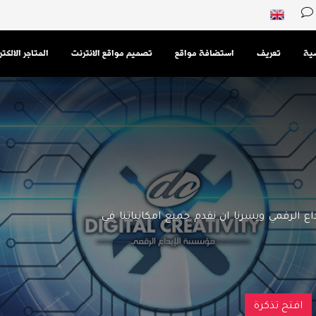
سية
تعريف
استضافة مواقع
تصميم مواقع الانترنت
المتاجر الالكت
اع الرقمي ويسرنا ان نقدم جميع امكانياتنا في
افتح تذكرة