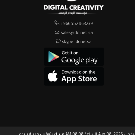
+966552463239
sales@dc.net.sa
skype: dcnetsa
ء بتوقيت مدينة بريده